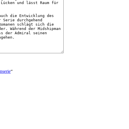
nserie
“