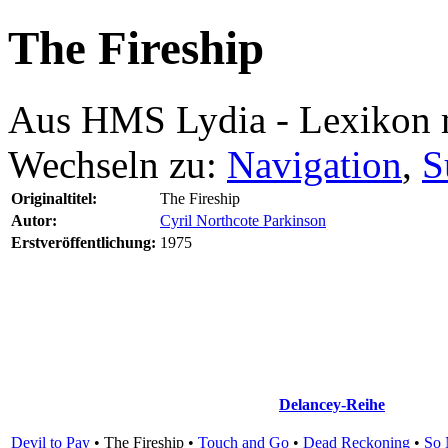
The Fireship
Aus HMS Lydia - Lexikon 
Wechseln zu:
Navigation
,
S
Originaltitel:
The Fireship
Autor:
Cyril Northcote Parkinson
Erstveröffentlichung:
1975
Delancey-Reihe
Devil to Pay
•
The Fireship
•
Touch and Go
•
Dead Reckoning
•
So 