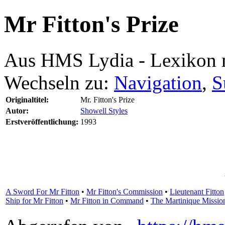
Mr Fitton's Prize
Aus HMS Lydia - Lexikon 
Wechseln zu:
Navigation
,
S
Originaltitel:
Mr. Fitton's Prize
Autor:
Showell Styles
Erstveröffentlichung:
1993
A Sword For Mr Fitton
•
Mr Fitton's Commission
•
Lieutenant Fitton
Ship for Mr Fitton
•
Mr Fitton in Command
•
The Martinique Missio