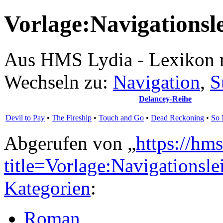
Vorlage:Navigationsle
Aus HMS Lydia - Lexikon 
Wechseln zu:
Navigation
,
S
Delancey-Reihe
Devil to Pay
•
The Fireship
•
Touch and Go
•
Dead Reckoning
•
So 
Abgerufen von „
https://hm
title=Vorlage:Navigations
Kategorien
:
Roman